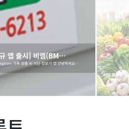
"어떤 품목을 
요?"…
"어떤 품목
론토
매일 아침 도매시
내…