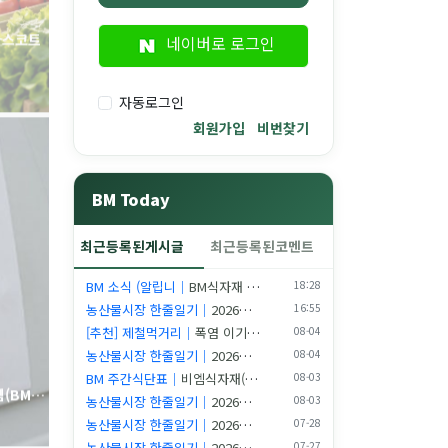
네이버로 로그인
자동로그인
회원가입
비번찾기
BM Today
엠(BM…
최근등록된게시글
최근등록된코멘트
BM 소식 (알립니｜
BM식자재 공식 마스코트 캐릭터 「비엠이(BM-i)」를 공개합니다
18:28
농산물시장 한줄일기｜
2026년 08월 07일 새벽 시장일기
16:55
[추천] 제철먹거리｜
폭염 이기는 8월 제철 식재료와 2026 외식 트렌드 | 부산식재료는 비엠
08-04
농산물시장 한줄일기｜
2026년 08월 04일 새벽 시장일기
08-04
BM 주간식단표｜
비엠식자재(BM Food) 주간식단표 (2026.08.03~08.09) | 8월의…
08-03
농산물시장 한줄일기｜
2026년 08월 03일 새벽 시장일기
08-03
농산물시장 한줄일기｜
2026년 07월 28일 새벽 시장일기
07-28
농산물시장 한줄일기｜
2026년 07월 27일 새벽 시장일기
07-27