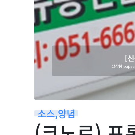
규 앱 출시] 비엠(BM…
ngbom 가족 맞춤 AI 식단·장보기 앱 안녕하세요…
소스,양념
(크노르) 프