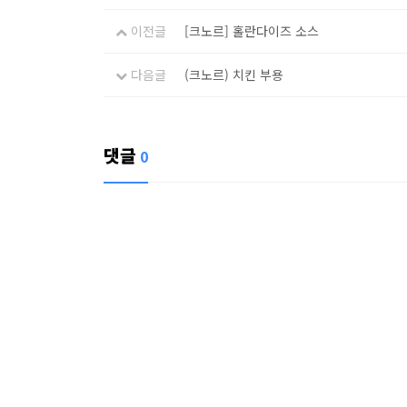
이전글
[크노르] 홀란다이즈 소스
다음글
(크노르) 치킨 부용
댓글
0