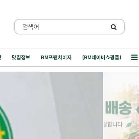
인
맛집정보
BM프랜차이저
(BM네이버쇼핑몰)
BM식자재 공식 
캐…