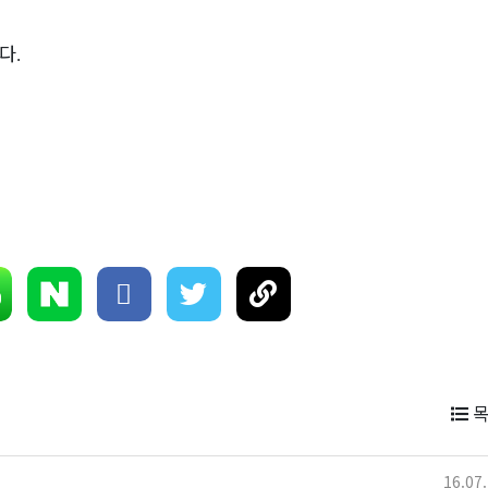
다
.
"어떤 품목을 
요?"…
매일 아침 도매시
목
내…
16.07