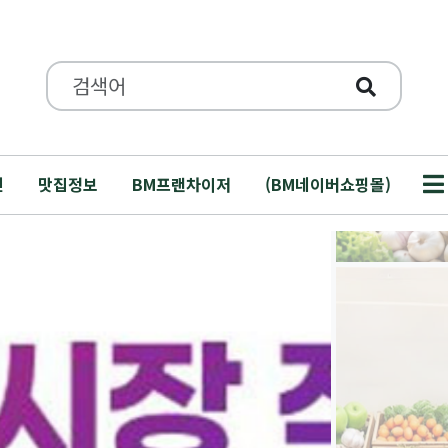
"어떤 품목을 
요?"…
인
맛집정보
BM프랜차이저
(BM네이버쇼핑몰)
매일 아침 도매시
내…