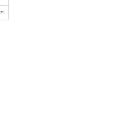
.22
 & 식