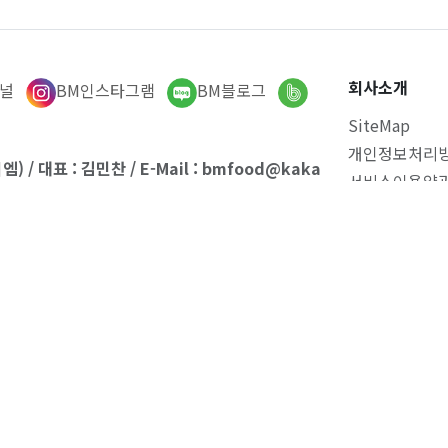
회사소개
널
BM인스타그램
BM블로그
SiteMap
개인정보처리
엠) / 대표 : 김민찬 / E-Mail : bmfood@kaka
서비스이용약
시 해운대구 선수촌로 202-10, 1층
 617-34-98743
호 : 2026-부산해운대-1011
[신고증 보기]
로) 서비스 : 네이버페이 가입 · 등록번호 제A17-
0호
[확인증 보기]
-6213 / 팩스 : 051-955-2880
 : bmfood
자재
·
부산식재료
납품 전문 기업입니다. 반여농산물도매시장 직공
교·복지관·외식업체에 야채·과일·축산·수산·가공식품 628종을 도매