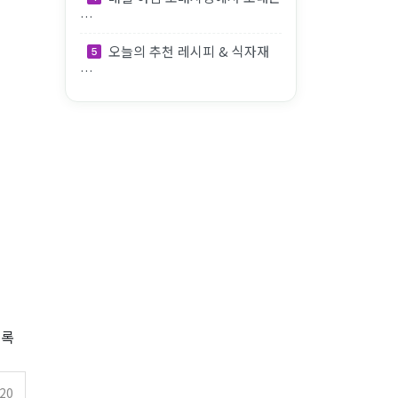
…
오늘의 추천 레시피 & 식자재
…
공급하나
장에서 보
록
.20