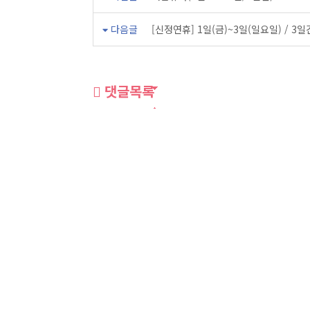
다음글
[신정연휴] 1일(금)~3일(일요일) / 3일
댓글목록