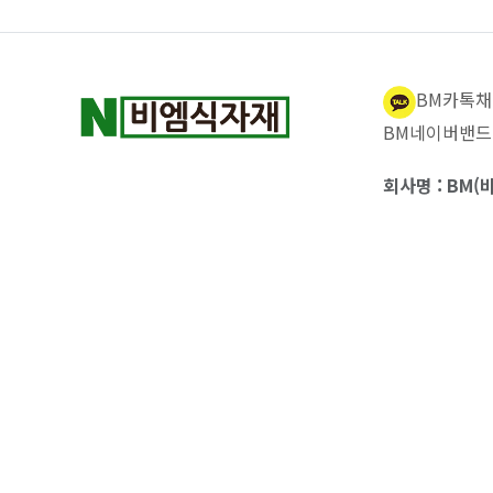
BM카톡채
BM네이버밴드
회사명 : BM(비
o.com
주소 : 부산광역
사업자 등록번호 :
통신판매업신고번
구매안전(에스크
260802-022
전화 : 051-666
카카오톡문의 ID
BM식자재
는
부산식
급으로 식당·병원·학