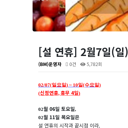
[설 연휴] 2월7일(일
(BM)운영자
0건
5,782회
02/07(일요일
) ~ 10일(수요일)
신정연휴
휴무 4
일
(
,
)
월 06
일 토요일
02
,
월 11
일
목요일
은
02
설 연휴의 시작과 끝시점 이라
,