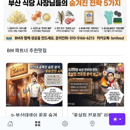
BM 파트너 추천맛집
✨ 부산대생이 꽁꽁 숨겨
'꽃살집 전포점' 리뷰
둔 '찐' 보석 같…
1,500개 넘은…
Toggle