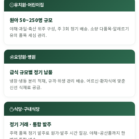
유치원·어린이집
원아 50~250명 규모
야채·과일·축산 위주 구성, 주 3회 정기 배송. 소량 다품목·알레르기
유의 품목 세심 관리.
요양원·병원
급식 규모별 정기 납품
냉장·냉동 분리 적재, 규격·위생 관리 배송. 어르신·환자식에 맞춘
신선 식재료 공급.
식당·구내식당
정기 거래 · 통합 발주
주력 품목 정기 발주로 원가·발주 시간 절감. 야채~공산품까지 한