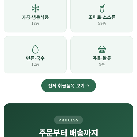
가공·냉동식품
조미료·소스류
18종
58종
면류·국수
곡물·쌀류
12종
9종
전체 취급품목 보기
PROCESS
주문부터 배송까지