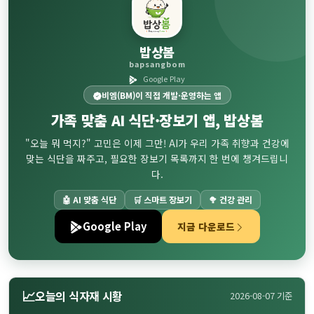
밥상봄
bapsangbom
Google Play
비엠(BM)이 직접 개발·운영하는 앱
가족 맞춤
AI 식단·장보기
앱, 밥상봄
"오늘 뭐 먹지?" 고민은 이제 그만! AI가 우리 가족 취향과 건강에
맞는 식단을 짜주고, 필요한 장보기 목록까지 한 번에 챙겨드립니
다.
🤖 AI 맞춤 식단
🛒 스마트 장보기
🥦 건강 관리
Google Play
지금 다운로드
📈
오늘의 식자재 시황
2026-08-07 기준