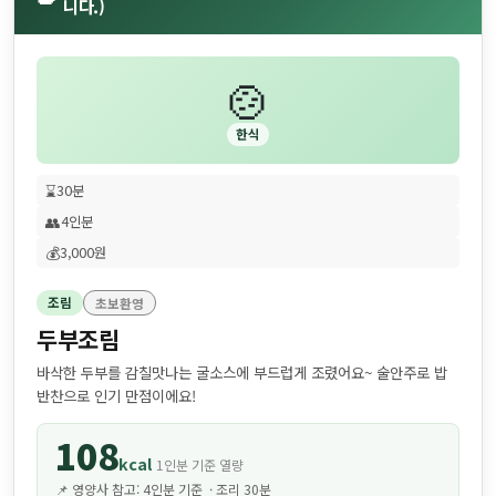
니다.)
🍲
한식
비엠식자재 주간식단표, 금요일에 왜 꼭 짜장면이 나올까요?...
⌛
30분
👥
4인분
💰
3,000원
조림
초보환영
두부조림
바삭한 두부를 감칠맛나는 굴소스에 부드럽게 조렸어요~ 술안주로 밥
반찬으로 인기 만점이에요!
108
kcal
1인분 기준 열량
📌 영양사 참고: 4인분 기준 · 조리 30분