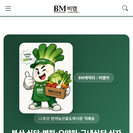
BM캐릭터 : 비엠이
부산 반여농산물도매시장 직배송
부산 식당·병원·요양원·구내식당 식자