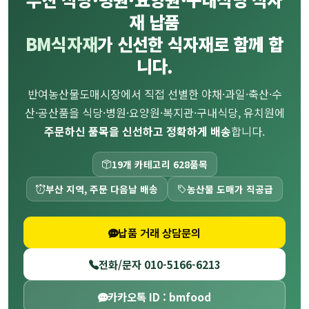
재 납품
BM식자재
가 신선한 식자재로 함께 합
니다.
반여농산물도매시장에서 직접 선별한 야채·과일·축산·수
산·공산품을 식당·병원·요양원·복지관·구내식당, 유치원에
주문하신 품목을 신선하고 정확하게 배송
합니다.
19개 카테고리 628품목
부산 지역, 주문 다음날 배송
농산물 도매가 직공급
납품 거래 상담문의
전화/문자 010-5166-6213
카카오톡 ID : bmfood