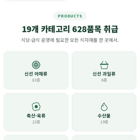
PRODUCTS
19개 카테고리 628품목 취급
식당·급식 운영에 필요한 모든 식자재를 한 곳에서.
신선 야채류
신선 과일류
83종
6종
축산·육류
수산물
23종
19종