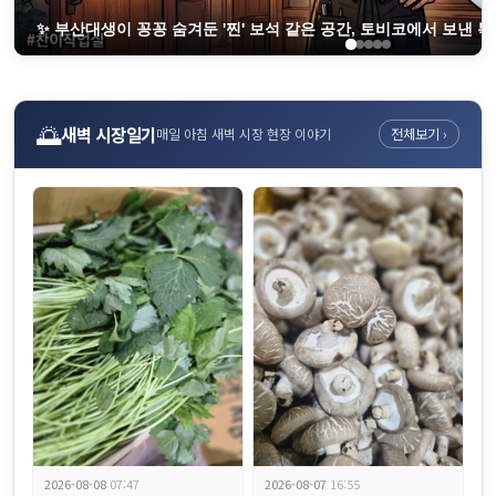
✨ 부산대생이 꽁꽁 숨겨둔 '찐' 보석 같은 공간, 토비코에서 보낸 특..
🌅
새벽 시장일기
매일 아침 새벽 시장 현장 이야기
전체보기 ›
'꽃살집 전포점' 리뷰 1,500개 넘은 전포동 한우 맛집의 비결이 뭘까요
2026-08-08
07:47
2026-08-07
16:55