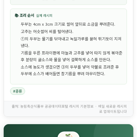
📚 조리 순서
실제 레시피
두부는 4cm x 3cm 크기로 썰어 앞뒤로 소금을 뿌려준다.
고추는 어슷썰어 씨를 털어낸다.
①의 두부는 물기를 닦아내고 녹말가루를 묻혀 튀기듯이 지져
낸다.
기름을 두른 프라이팬에 마늘과 고추를 넣어 타지 않게 볶아준
후 분량의 굴소스와 물을 넣어 걸쭉하게 소스를 만든다.
소스에 농도가 생겼으면 ③의 두부를 넣어 약불로 조려준 후
두부에 소스가 배어들면 참기름을 뿌려 마무리한다.
#콩류
출처: 농림축산식품부 공공데이터포털 레시피 기본정보 · 매일 새로운 레시피
로 업데이트됩니다