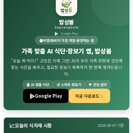
밥상봄
bapsangbom
Google Play
비엠(BM)이 직접 개발·운영하는 앱
가족 맞춤
AI 식단·장보기
앱, 밥상봄
"오늘 뭐 먹지?" 고민은 이제 그만! AI가 우리 가족 취향과 건강에
맞는 식단을 짜주고, 필요한 장보기 목록까지 한 번에 챙겨드립니
다.
🤖 AI 맞춤 식단
🛒 스마트 장보기
🥦 건강 관리
Google Play
지금 다운로드
📈
오늘의 식자재 시황
2026-08-07 기준