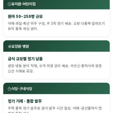
유치원·어린이집
원아 50~250명 규모
야채·과일·축산 위주 구성, 주 3회 정기 배송. 소량 다품목·알레르기
유의 품목 세심 관리.
요양원·병원
급식 규모별 정기 납품
냉장·냉동 분리 적재, 규격·위생 관리 배송. 어르신·환자식에 맞춘
신선 식재료 공급.
식당·구내식당
정기 거래 · 통합 발주
주력 품목 정기 발주로 원가·발주 시간 절감. 야채~공산품까지 한