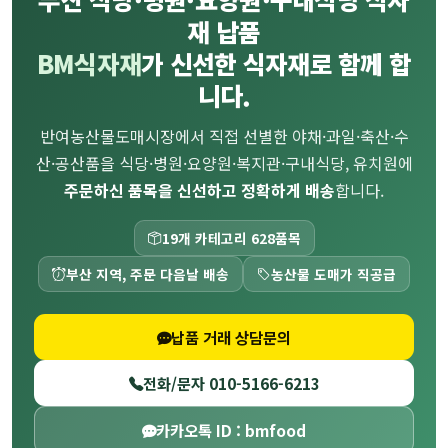
재 납품
BM식자재
가 신선한 식자재로 함께 합
니다.
반여농산물도매시장에서 직접 선별한 야채·과일·축산·수
산·공산품을 식당·병원·요양원·복지관·구내식당, 유치원에
주문하신 품목을 신선하고 정확하게 배송
합니다.
19개 카테고리 628품목
부산 지역, 주문 다음날 배송
농산물 도매가 직공급
납품 거래 상담문의
전화/문자 010-5166-6213
카카오톡 ID : bmfood