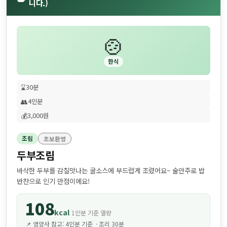
니다.)
🍲
한식
⌛
30분
👥
4인분
💰
3,000원
조림
초보환영
두부조림
바삭한 두부를 감칠맛나는 굴소스에 부드럽게 조렸어요~ 술안주로 밥
반찬으로 인기 만점이에요!
108
kcal
1인분 기준 열량
📌 영양사 참고: 4인분 기준 · 조리 30분