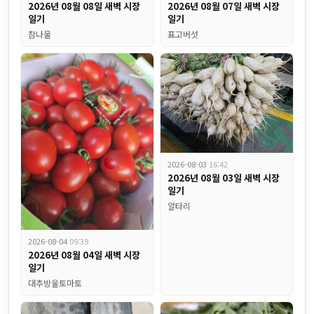
2026년 08월 08일 새벽 시장
2026년 08월 07일 새벽 시장
일기
일기
참나물
표고버섯
2026-08-03
16:42
2026년 08월 03일 새벽 시장
일기
알타리
식자재 전쟁에서 살아남는 법! 부산 식당 사장님들의 비밀병기 "비엠
2026-08-04
09:39
2026년 08월 04일 새벽 시장
일기
대추방울토마토