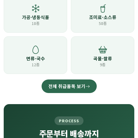
가공·냉동식품
조미료·소스류
18종
58종
면류·국수
곡물·쌀류
12종
9종
전체 취급품목 보기
PROCESS
주문부터 배송까지