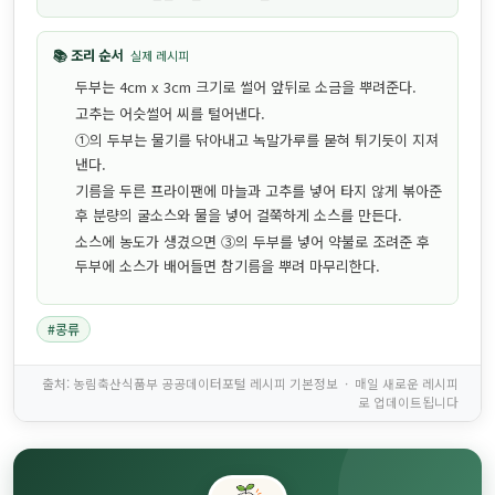
📚 조리 순서
실제 레시피
두부는 4cm x 3cm 크기로 썰어 앞뒤로 소금을 뿌려준다.
고추는 어슷썰어 씨를 털어낸다.
①의 두부는 물기를 닦아내고 녹말가루를 묻혀 튀기듯이 지져
낸다.
기름을 두른 프라이팬에 마늘과 고추를 넣어 타지 않게 볶아준
후 분량의 굴소스와 물을 넣어 걸쭉하게 소스를 만든다.
소스에 농도가 생겼으면 ③의 두부를 넣어 약불로 조려준 후
두부에 소스가 배어들면 참기름을 뿌려 마무리한다.
#콩류
출처: 농림축산식품부 공공데이터포털 레시피 기본정보 · 매일 새로운 레시피
로 업데이트됩니다