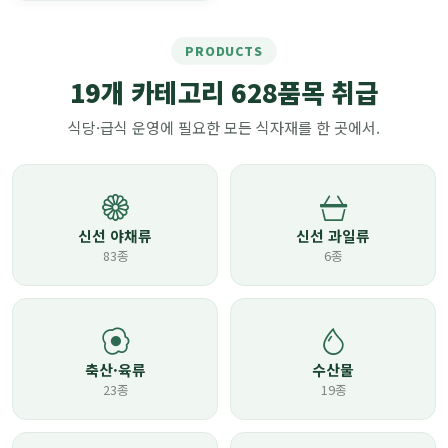
PRODUCTS
19개 카테고리 628품목 취급
식당·급식 운영에 필요한 모든 식자재를 한 곳에서.
신선 야채류
신선 과일류
83종
6종
축산·육류
수산물
23종
19종