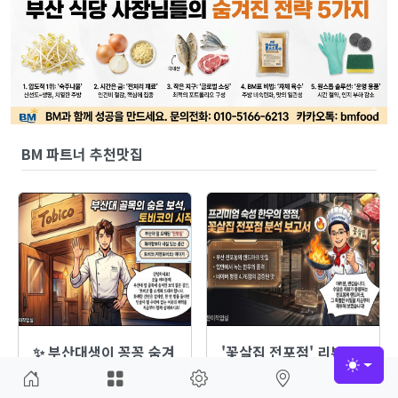
BM 파트너 추천맛집
✨ 부산대생이 꽁꽁 숨겨
'꽃살집 전포점' 리뷰
둔 '찐' 보석 같…
1,500개 넘은…
Toggle