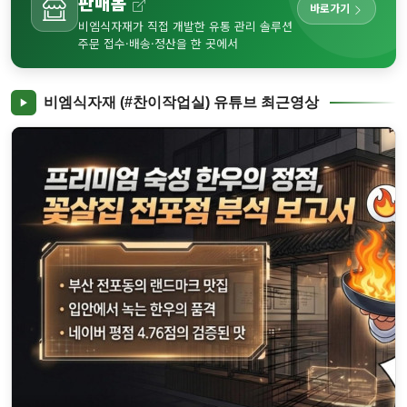
판매봄
바로가기
비엠식자재가 직접 개발한 유통 관리 솔루션
주문 접수·배송·정산을 한 곳에서
비엠식자재 (#찬이작업실) 유튜브 최근영상
✨ 부산대생이 꽁꽁 숨겨둔 '찐' 보석 같은 공간, 토비코에서 보낸 특..
▶