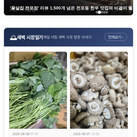
'꽃살집 전포점' 리뷰 1,500개 넘은 전포동 한우 맛집의 비결이 뭘까요
🌅
새벽 시장일기
매일 아침 새벽 시장 현장 이야기
전체보기 ›
혈당 400이었던 분이 80으로 낮췄습니다 약보다 강한 '췌장을 살리는 
2026-08-08
07:47
2026-08-07
16:55