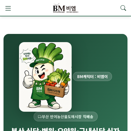
BM캐릭터 : 비엠이
부산 반여농산물도매시장 직배송
부산 식당·병원·요양원·구내식당 식자