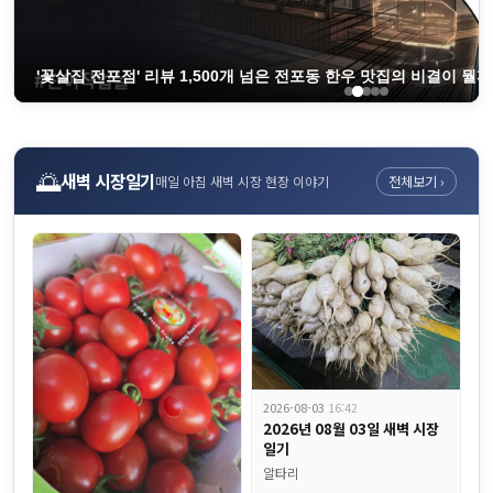
'꽃살집 전포점' 리뷰 1,500개 넘은 전포동 한우 맛집의 비결이 뭘까요
🌅
새벽 시장일기
매일 아침 새벽 시장 현장 이야기
전체보기 ›
2026-08-03
16:42
2026년 08월 03일 새벽 시장
일기
알타리
혈당 400이었던 분이 80으로 낮췄습니다 약보다 강한 '췌장을 살리는 