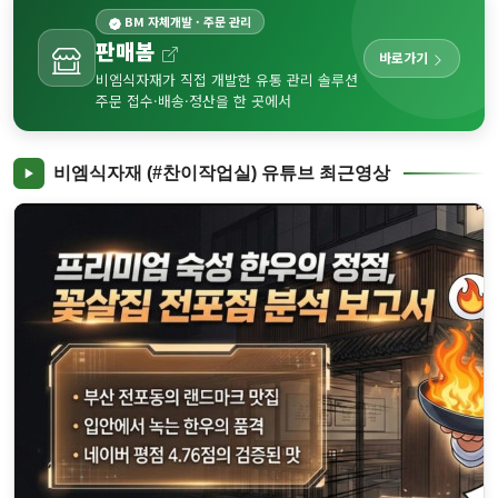
BM 자체개발 · 주문 관리
판매봄
바로가기
비엠식자재가 직접 개발한 유통 관리 솔루션
주문 접수·배송·정산을 한 곳에서
비엠식자재 (#찬이작업실) 유튜브 최근영상
✨ 부산대생이 꽁꽁 숨겨둔 '찐' 보석 같은 공간, 토비코에서 보낸 특..
▶