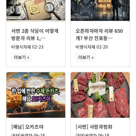
서면 2층 식당이 어떻게
오픈하자마자 리뷰 650
방문자 리뷰 1,…
개? 부산 전포동…
비엠식자재
02-23
비엠식자재
02-20
더보기 »
더보기 »
[해남] 오카츠야
[서면] 사랑과평화
(BM)운영자
06-18
(BM)운영자
06-18