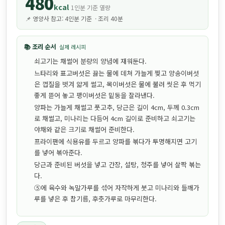
480
kcal
1인분 기준 열량
📌 영양사 참고: 4인분 기준 · 조리 40분
📚 조리 순서
실제 레시피
쇠고기는 채썰어 분량의 양념에 재워둔다.
느타리와 표고버섯은 끓는 물에 데쳐 가늘게 찢고 양송이버섯
은 껍질을 벗겨 얇게 썰고, 목이버섯은 물에 불려 씻은 후 먹기
좋게 뜯어 놓고 팽이버섯은 밑둥을 잘라낸다.
양파는 가늘게 채썰고 풋고추, 당근은 길이 4cm, 두께 0.3cm
로 채썰고, 미나리는 다듬어 4cm 길이로 준비하고 쇠고기는
야채와 같은 크기로 채썰어 준비한다.
프라이팬에 식용유를 두르고 양파를 볶다가 투명해지면 고기
를 넣어 볶아준다.
당근과 준비된 버섯을 넣고 간장, 설탕, 청주를 넣어 살짝 볶는
다.
⑤에 육수와 녹말가루를 섞어 자작하게 붓고 미나리와 들깨가
루를 넣은 후 참기름, 후춧가루로 마무리한다.