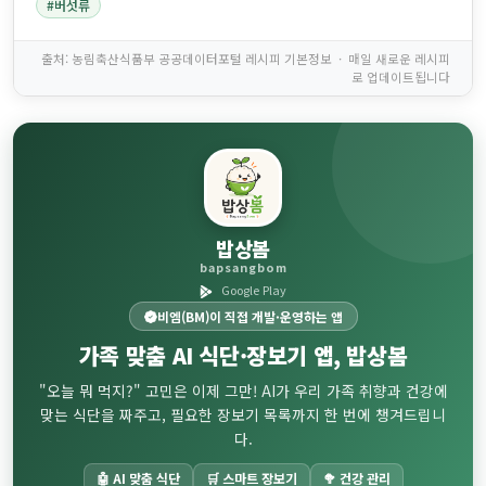
#버섯류
출처: 농림축산식품부 공공데이터포털 레시피 기본정보 · 매일 새로운 레시피
로 업데이트됩니다
밥상봄
bapsangbom
Google Play
비엠(BM)이 직접 개발·운영하는 앱
가족 맞춤
AI 식단·장보기
앱, 밥상봄
"오늘 뭐 먹지?" 고민은 이제 그만! AI가 우리 가족 취향과 건강에
맞는 식단을 짜주고, 필요한 장보기 목록까지 한 번에 챙겨드립니
다.
🤖 AI 맞춤 식단
🛒 스마트 장보기
🥦 건강 관리