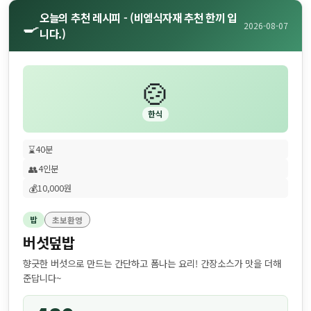
오늘의 추천 레시피 - (비엠식자재 추천 한끼 입
🍳
2026-08-07
니다.)
🍲
한식
⌛
40분
👥
4인분
💰
10,000원
밥
초보환영
버섯덮밥
향긋한 버섯으로 만드는 간단하고 폼나는 요리! 간장소스가 맛을 더해
준답니다~