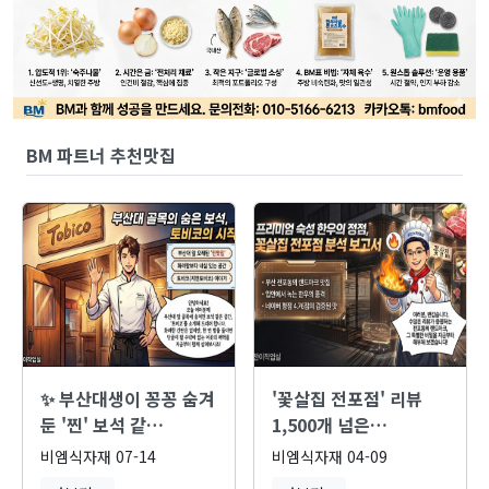
BM 파트너 추천맛집
✨ 부산대생이 꽁꽁 숨겨
'꽃살집 전포점' 리뷰
둔 '찐' 보석 같…
1,500개 넘은…
비엠식자재
07-14
비엠식자재
04-09