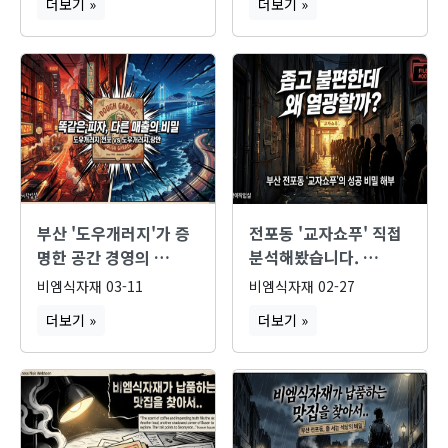
더보기 »
더보기 »
부산 '도우개러지'가 증
전포동 '교자쇼푸' 직접
명한 공간 경영의 …
분석해봤습니다. …
비엠식자재
03-11
비엠식자재
02-27
더보기 »
더보기 »