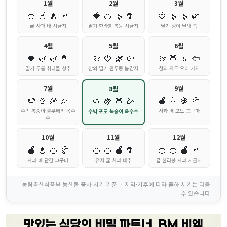
1월
2월
3월
🍊
🍎
🍐
🥦
🍓
🍊
🌿
🥦
🍓
🌿
🌿
🌿
귤 사과 배 시금치
딸기 한라봉 봄동 시금치
딸기 냉이 달래 쑥
4월
5월
6월
🍓
🌿
🌿
🥦
🍈
🍓
🌿
🥔
🍈
🍑
🥬
🢢
딸기 두릅 취나물 상추
참외 딸기 완두콩 봄감자
참외 자두 오이 가지
7월
9월
8월
🍉
🍑
🥏
🌽
🍎
🍐
🍇
🥐
🍉
🍇
🍑
🌽
수박 복숭아 블루베리 옥수
사과 배 포도 고구마
수박 포도 복숭아 옥수수
수
10월
11월
12월
🍎
🍐
🍊
🥐
🍊
🍊
🍎
🥦
🍊
🍊
🍎
🥦
사과 배 단감 고구마
유자 귤 사과 배추
귤 한라봉 사과 시금치
농림축산식품부 농산물 출하 시기 기준 · 지역·기후에 따라 출하 시기는 다를
수 있습니다