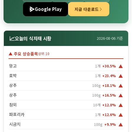
Google Play
지금 다운로드
📈
오늘의 식자재 시황
2026-08-06 기준
▲ 주요 상승품목
상위 10
▲
망고
1개
+30.5%
▲
호박
1개
+23.4%
▲
상추
100g
+18.1%
▲
상추
100g
+16.5%
▲
참외
10개
+12.8%
▲
파프리카
1개
+12.6%
▲
시금치
100g
+9.9%