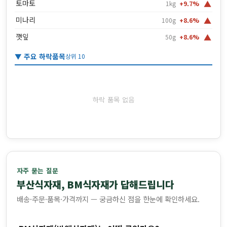
▲
토마토
1kg
+9.7%
▲
미나리
100g
+8.6%
▲
깻잎
50g
+8.6%
▼ 주요 하락품목
상위 10
하락 품목 없음
자주 묻는 질문
부산식자재, BM식자재가 답해드립니다
배송·주문·품목·가격까지 — 궁금하신 점을 한눈에 확인하세요.