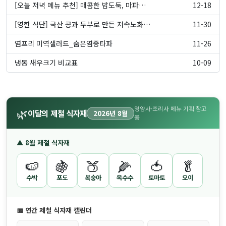
[오늘 저녁 메뉴 추천] 매콤한 밥도둑, 마파…
12-18
[영한 식단] 국산 콩과 두부로 만든 저속노화…
11-30
염프리 미역샐러드_숨은염증타파
11-26
냉동 새우크기 비교표
10-09
영양사·조리사 메뉴 기획 참고
🌿
이달의 제철 식자재
2026년 8월
용
▲ 8월 제철 식자재
🍉
🍇
🍑
🌽
🍅
🥬
수박
포도
복숭아
옥수수
토마토
오이
📅 연간 제철 식자재 캘린더