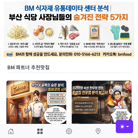
BM 파트너 추천맛집
Toggle
✨ 부산대생이 꽁꽁 숨겨
'꽃살집 전포점' 리뷰