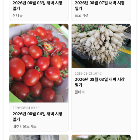
2026년 08월 08일 새벽 시장
2026년 08월 07일 새벽 시장
일기
일기
참나물
표고버섯
2026-08-03
16:42
2026년 08월 03일 새벽 시장
일기
알타리
식자재 전쟁에서 살아남는 법! 부산 식당 사장님들의 비밀병기 "비엠
2026-08-04
09:39
2026년 08월 04일 새벽 시장
일기
대추방울토마토