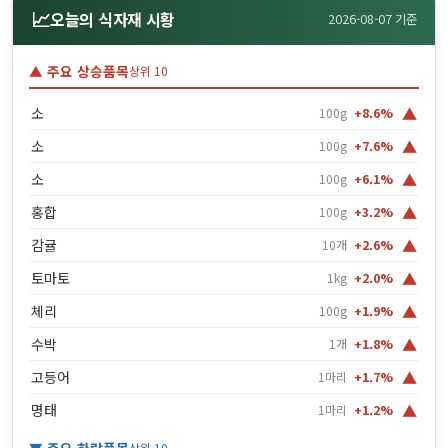
📈
오늘의 식자재 시황
2026-08-07 기준
▲ 주요 상승품목
상위 10
▲
소
100g
+8.6%
▲
소
100g
+7.6%
▲
소
100g
+6.1%
▲
홍합
100g
+3.2%
▲
감귤
10개
+2.6%
▲
토마토
1kg
+2.0%
▲
체리
100g
+1.9%
▲
수박
1개
+1.8%
▲
고등어
1마리
+1.7%
▲
명태
1마리
+1.2%
상위 10