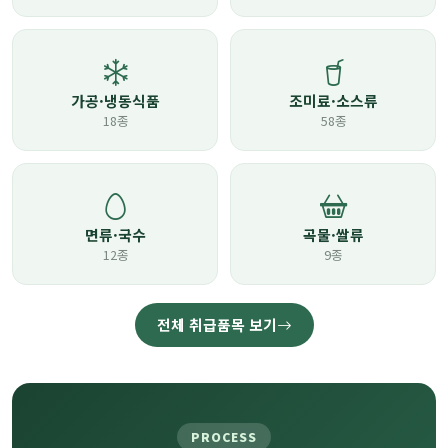
가공·냉동식품
조미료·소스류
18종
58종
면류·국수
곡물·쌀류
12종
9종
전체 취급품목 보기
PROCESS