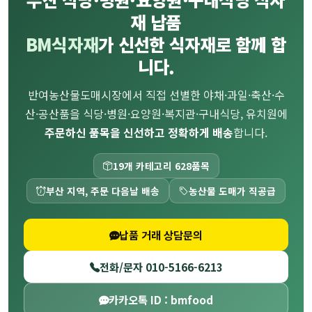
재 납품
BM식자재
가 신선한 식자재로 함께 합
니다.
반여농산물도매시장에서 직접 선별한 야채·과일·축산·수
산·공산품을 식당·병원·요양원·복지관·구내식당, 유치원에
주문하신 품목을 신선하고 정확하게 배송
합니다.
19개 카테고리 628품목
부산 지역, 주문 다음날 배송
농산물 도매가 직공급
납품 거래 상담문의
전화/문자 010-5166-6213
카카오톡 ID : bmfood