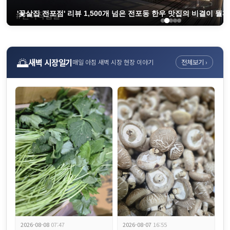
'꽃살집 전포점' 리뷰 1,500개 넘은 전포동 한우 맛집의 비결이 뭘까요
🌅
새벽 시장일기
매일 아침 새벽 시장 현장 이야기
전체보기 ›
혈당 400이었던 분이 80으로 낮췄습니다 약보다 강한 '췌장을 살리는 
2026-08-08
07:47
2026-08-07
16:55