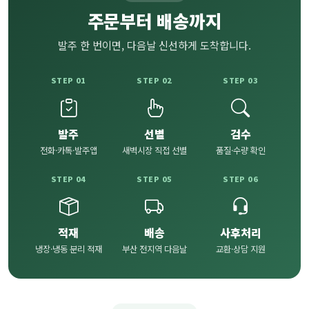
주문부터 배송까지
발주 한 번이면, 다음날 신선하게 도착합니다.
STEP 01
STEP 02
STEP 03
발주
선별
검수
전화·카톡·발주앱
새벽시장 직접 선별
품질·수량 확인
STEP 04
STEP 05
STEP 06
적재
배송
사후처리
냉장·냉동 분리 적재
부산 전지역 다음날
교환·상담 지원