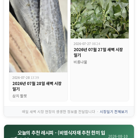
2026-07-27
08:24
2026년 07월 27일 새벽 시장
일기
비름나물
비엠식자재 주간식단표, 금요일에 왜 꼭 짜장면이 나올까요?...
2026-07-28
13:39
2026년 07월 28일 새벽 시장
일기
삼치 필렛
매일 새벽 시장 현장의 생생한 정보를 전달합니다 ·
시장일기 전체보기
오늘의 추천 레시피 - (비엠식자재 추천 한끼 입
🍳
2026-08-10