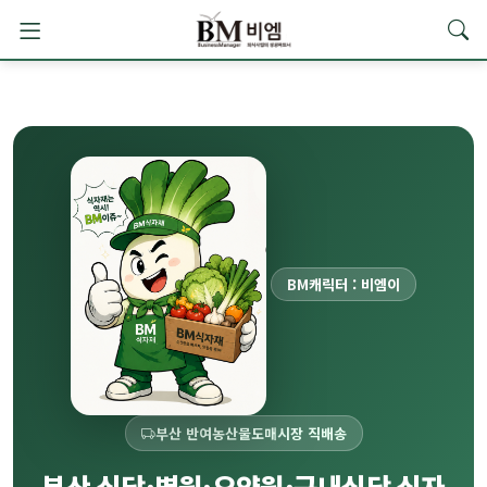
BM캐릭터 : 비엠이
부산 반여농산물도매시장 직배송
부산 식당·병원·요양원·구내식당 식자