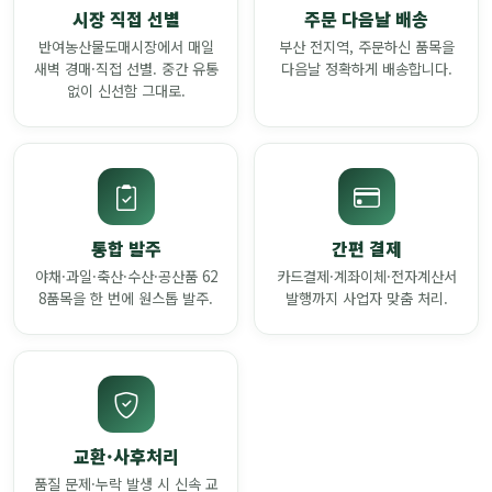
시장 직접 선별
주문 다음날 배송
반여농산물도매시장에서 매일
부산 전지역, 주문하신 품목을
새벽 경매·직접 선별. 중간 유통
다음날 정확하게 배송합니다.
없이 신선함 그대로.
통합 발주
간편 결제
야채·과일·축산·수산·공산품 62
카드결제·계좌이체·전자계산서
8품목을 한 번에 원스톱 발주.
발행까지 사업자 맞춤 처리.
교환·사후처리
품질 문제·누락 발생 시 신속 교