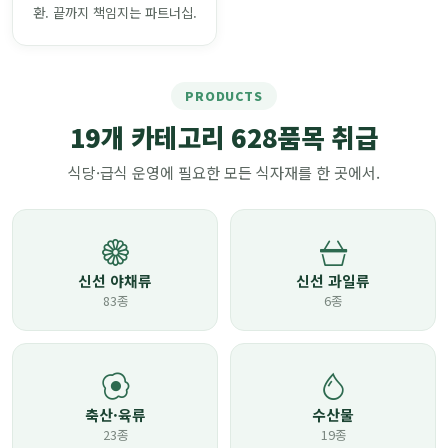
환. 끝까지 책임지는 파트너십.
PRODUCTS
19개 카테고리 628품목 취급
식당·급식 운영에 필요한 모든 식자재를 한 곳에서.
신선 야채류
신선 과일류
83종
6종
축산·육류
수산물
23종
19종