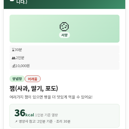
니다.)
🍲
서양
⌛
30분
👥
2인분
💰
10,000원
양념장
어려움
잼(사과, 딸기, 포도)
여러가지 잼이 있으면 빵을 더 맛있게 먹을 수 있어요!
36
kcal
1인분 기준 열량
📌 영양사 참고: 2인분 기준 · 조리 30분