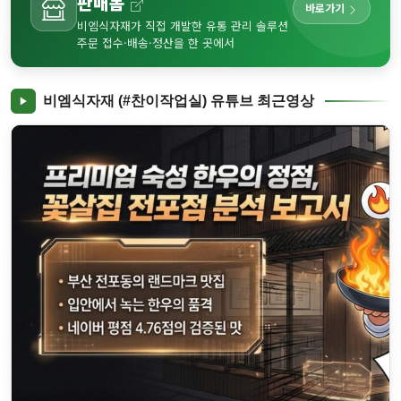
판매봄
바로가기
비엠식자재가 직접 개발한 유통 관리 솔루션
주문 접수·배송·정산을 한 곳에서
비엠식자재 (#찬이작업실) 유튜브 최근영상
✨ 부산대생이 꽁꽁 숨겨둔 '찐' 보석 같은 공간, 토비코에서 보낸 특..
▶