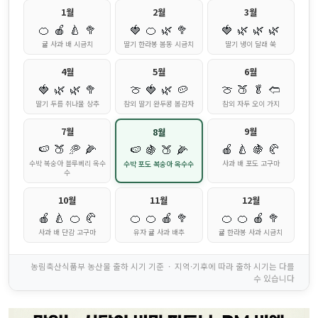
1월
2월
3월
🍊
🍎
🍐
🥦
🍓
🍊
🌿
🥦
🍓
🌿
🌿
🌿
귤 사과 배 시금치
딸기 한라봉 봄동 시금치
딸기 냉이 달래 쑥
4월
5월
6월
🍓
🌿
🌿
🥦
🍈
🍓
🌿
🥔
🍈
🍑
🥬
🢢
딸기 두릅 취나물 상추
참외 딸기 완두콩 봄감자
참외 자두 오이 가지
7월
9월
8월
🍉
🍑
🥏
🌽
🍎
🍐
🍇
🥐
🍉
🍇
🍑
🌽
수박 복숭아 블루베리 옥수
사과 배 포도 고구마
수박 포도 복숭아 옥수수
수
10월
11월
12월
🍎
🍐
🍊
🥐
🍊
🍊
🍎
🥦
🍊
🍊
🍎
🥦
사과 배 단감 고구마
유자 귤 사과 배추
귤 한라봉 사과 시금치
농림축산식품부 농산물 출하 시기 기준 · 지역·기후에 따라 출하 시기는 다를
수 있습니다