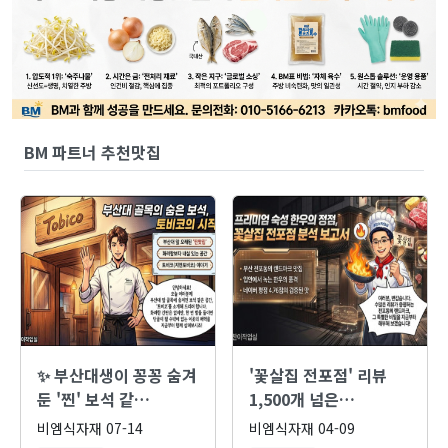
BM 파트너 추천맛집
✨ 부산대생이 꽁꽁 숨겨
'꽃살집 전포점' 리뷰
둔 '찐' 보석 같…
1,500개 넘은…
비엠식자재
07-14
비엠식자재
04-09