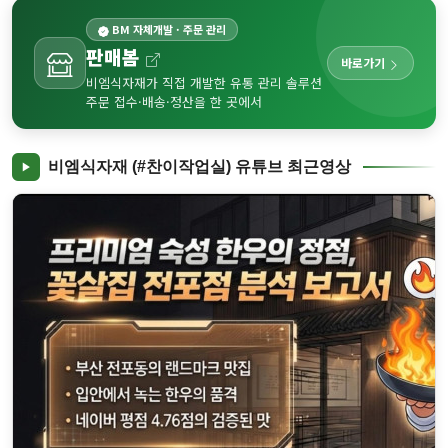
BM 자체개발 · 주문 관리
판매봄
바로가기
비엠식자재가 직접 개발한 유통 관리 솔루션
주문 접수·배송·정산을 한 곳에서
비엠식자재 (#찬이작업실) 유튜브 최근영상
✨ 부산대생이 꽁꽁 숨겨둔 '찐' 보석 같은 공간, 토비코에서 보낸 특..
▶