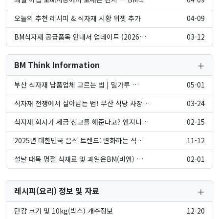
오늘의 추천 레시피 & 식자재 시황 위젯 추가
04-09
BM식자재 공급품목 안내서 업데이트 (2026…
03-12
BM Think Information
부산 식자재 납품업체 고르는 법 | 밀가루 …
05-01
식자재 전쟁에서 살아남는 법! 부산 식당 사장…
03-24
식자재 회사가 세금 신고를 해준다고? 엔지니어…
02-15
2025년 대한민국 음식 트렌드: 변화하는 식…
11-12
설날 대목 명절 식재료 및 과일은BM(비엠) …
02-01
레시피(요리) 정보 및 자료
단감 크기 및 10kg(박스) 개수정보
12-20