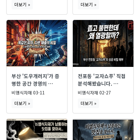
더보기 »
더보기 »
부산 '도우개러지'가 증
전포동 '교자쇼푸' 직접
명한 공간 경영의 …
분석해봤습니다. …
비엠식자재
03-11
비엠식자재
02-27
더보기 »
더보기 »