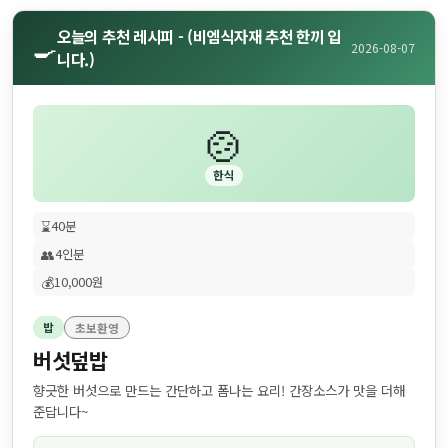
오늘의 추천 레시피 - (비엠식자재 추천 한끼 입
🍳
2026-08-07
니다.)
🍲
한식
⌛
40분
👥
4인분
💰
10,000원
밥
초보환영
버섯덮밥
향긋한 버섯으로 만드는 간단하고 폼나는 요리! 간장소스가 맛을 더해
준답니다~