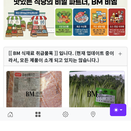
[[ BM 식재료 취급품목 ]] 입니다. (현재 업데이트 중이
라서, 모든 제품이 소개 되고 있지는 않습니다.)
Toggle
후레쉬베이컨(에스푸드100
오늘야채 - 무순
0…
(BM)운영자 2015-11-23