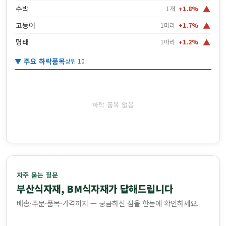
▲
수박
1개
+1.8%
▲
고등어
1마리
+1.7%
▲
명태
1마리
+1.2%
▼ 주요 하락품목
상위 10
하락 품목 없음
자주 묻는 질문
부산식자재, BM식자재가 답해드립니다
배송·주문·품목·가격까지 — 궁금하신 점을 한눈에 확인하세요.