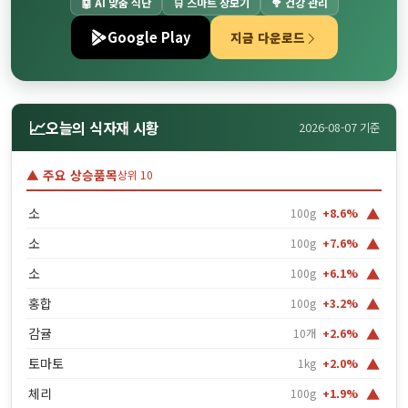
🤖 AI 맞춤 식단
🛒 스마트 장보기
🥦 건강 관리
Google Play
지금 다운로드
📈
오늘의 식자재 시황
2026-08-07 기준
▲ 주요 상승품목
상위 10
▲
소
100g
+8.6%
▲
소
100g
+7.6%
▲
소
100g
+6.1%
▲
홍합
100g
+3.2%
▲
감귤
10개
+2.6%
▲
토마토
1kg
+2.0%
▲
체리
100g
+1.9%