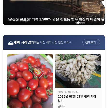
'꽃살집 전포점' 리뷰 1,500개 넘은 전포동 한우 맛집의 비결이 뭘까요
🌅
새벽 시장일기
매일 아침 새벽 시장 현장 이야기
전체보기 ›
2026-08-03
16:42
2026년 08월 03일 새벽 시장
일기
알타리
혈당 400이었던 분이 80으로 낮췄습니다 약보다 강한 '췌장을 살리는 