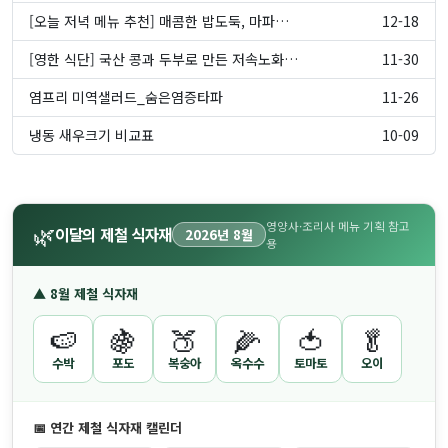
[오늘 저녁 메뉴 추천] 매콤한 밥도둑, 마파…
12-18
[영한 식단] 국산 콩과 두부로 만든 저속노화…
11-30
염프리 미역샐러드_숨은염증타파
11-26
냉동 새우크기 비교표
10-09
영양사·조리사 메뉴 기획 참고
🌿
이달의 제철 식자재
2026년 8월
용
▲ 8월 제철 식자재
🍉
🍇
🍑
🌽
🍅
🥬
수박
포도
복숭아
옥수수
토마토
오이
📅 연간 제철 식자재 캘린더