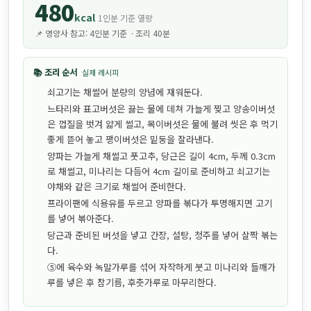
480
kcal
1인분 기준 열량
📌 영양사 참고: 4인분 기준 · 조리 40분
📚 조리 순서
실제 레시피
쇠고기는 채썰어 분량의 양념에 재워둔다.
느타리와 표고버섯은 끓는 물에 데쳐 가늘게 찢고 양송이버섯
은 껍질을 벗겨 얇게 썰고, 목이버섯은 물에 불려 씻은 후 먹기
좋게 뜯어 놓고 팽이버섯은 밑둥을 잘라낸다.
양파는 가늘게 채썰고 풋고추, 당근은 길이 4cm, 두께 0.3cm
로 채썰고, 미나리는 다듬어 4cm 길이로 준비하고 쇠고기는
야채와 같은 크기로 채썰어 준비한다.
프라이팬에 식용유를 두르고 양파를 볶다가 투명해지면 고기
를 넣어 볶아준다.
당근과 준비된 버섯을 넣고 간장, 설탕, 청주를 넣어 살짝 볶는
다.
⑤에 육수와 녹말가루를 섞어 자작하게 붓고 미나리와 들깨가
루를 넣은 후 참기름, 후춧가루로 마무리한다.